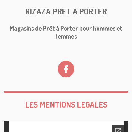
RIZAZA PRET A PORTER
Magasins de Prêt à Porter pour hommes et
femmes
F
a
c
e
LES MENTIONS LEGALES
b
o
o
k