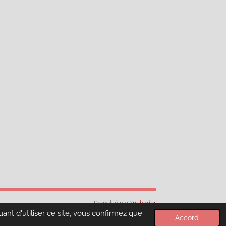
Propulsé par
Webador
ant d'utiliser ce site, vous confirmez que
Accord