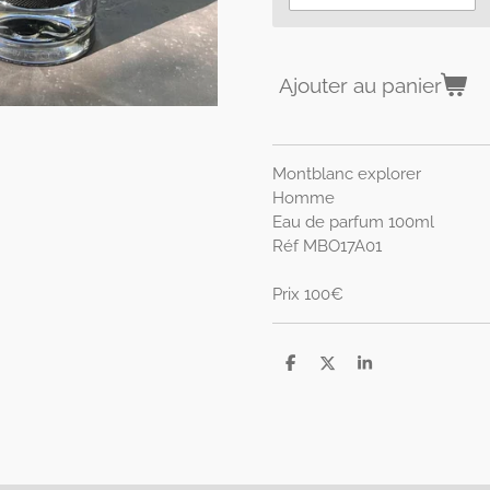
Ajouter au panier
Montblanc explorer
Homme
Eau de parfum 100ml
Réf MBO17A01
Prix 100€
P
P
P
a
a
a
r
r
r
t
t
t
a
a
a
g
g
g
e
e
e
r
r
r