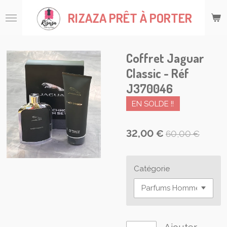
Passer
RIZAZA
PRÊT À PORTER
au
contenu
principal
Coffret Jaguar
Classic - Réf
J370046
EN SOLDE !!
32,00 €
60,00 €
Catégorie