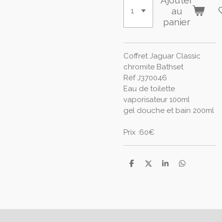
Ajouter
au
panier
Coffret Jaguar Classic
chromite Bathset
Réf J370046
Eau de toilette
vaporisateur 100ml
gel douche et bain 200ml
Prix :60€
P
P
P
P
a
a
a
a
r
r
r
r
t
t
t
t
a
a
a
a
g
g
g
g
e
e
e
e
r
r
r
r