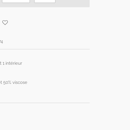
74
 1 intérieur
t 50% viscose