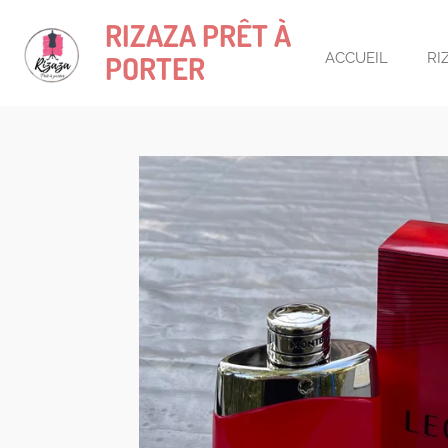
Passer
RIZAZA
PRÊT À
au
PORTER
ACCUEIL
RI
contenu
principal