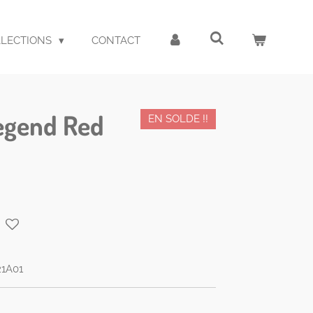
LLECTIONS
CONTACT
egend Red
EN SOLDE !!
1A01