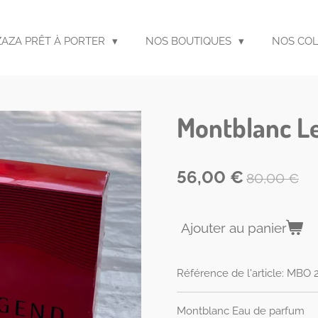
ZAZA PRÊT À PORTER
NOS BOUTIQUES
NOS CO
Montblanc L
56,00 €
80,00 €
Ajouter au panier
Référence de l'article:
MBO 2
Montblanc Eau de parfum