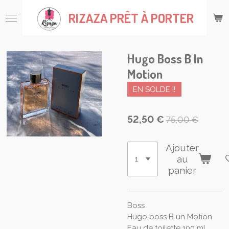
Passer
RIZAZA
PRÊT À PORTER
au
contenu
principal
Hugo Boss B In
Motion
EN SOLDE !!
52,50 €
75,00 €
Ajouter
au
panier
Boss
Hugo boss B un Motion
Eau de toilette 100 ml