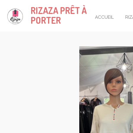
Passer
RIZAZA
PRÊT À
au
PORTER
ACCUEIL
RI
contenu
principal