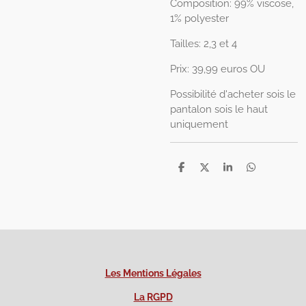
Composition: 99% viscose,
1% polyester
Tailles: 2,3 et 4
Prix: 39,99 euros OU
Possibilité d'acheter sois le
pantalon sois le haut
uniquement
P
P
P
P
a
a
a
a
r
r
r
r
t
t
t
t
a
a
a
a
g
g
g
g
e
e
e
e
r
r
r
r
Les Mentions Légales
La RGPD