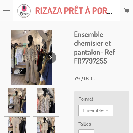
Passer
RIZAZA
PRÊT À PORTER
au
contenu
principal
Ensemble
chemisier et
pantalon- Ref
FR7797255
79,98 €
Format
Tailles